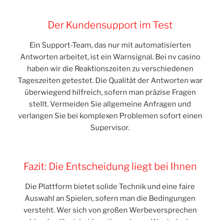
Der Kundensupport im Test
Ein Support-Team, das nur mit automatisierten
Antworten arbeitet, ist ein Warnsignal. Bei nv casino
haben wir die Reaktionszeiten zu verschiedenen
Tageszeiten getestet. Die Qualität der Antworten war
überwiegend hilfreich, sofern man präzise Fragen
stellt. Vermeiden Sie allgemeine Anfragen und
verlangen Sie bei komplexen Problemen sofort einen
Supervisor.
Fazit: Die Entscheidung liegt bei Ihnen
Die Plattform bietet solide Technik und eine faire
Auswahl an Spielen, sofern man die Bedingungen
versteht. Wer sich von großen Werbeversprechen