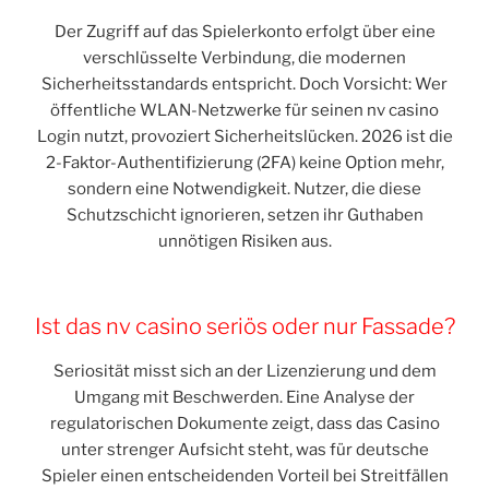
Der Zugriff auf das Spielerkonto erfolgt über eine
verschlüsselte Verbindung, die modernen
Sicherheitsstandards entspricht. Doch Vorsicht: Wer
öffentliche WLAN-Netzwerke für seinen nv casino
Login nutzt, provoziert Sicherheitslücken. 2026 ist die
2-Faktor-Authentifizierung (2FA) keine Option mehr,
sondern eine Notwendigkeit. Nutzer, die diese
Schutzschicht ignorieren, setzen ihr Guthaben
unnötigen Risiken aus.
Ist das nv casino seriös oder nur Fassade?
Seriosität misst sich an der Lizenzierung und dem
Umgang mit Beschwerden. Eine Analyse der
regulatorischen Dokumente zeigt, dass das Casino
unter strenger Aufsicht steht, was für deutsche
Spieler einen entscheidenden Vorteil bei Streitfällen