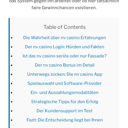
das System gegen ihn arbeitet oder ob hier tatsächlich
faire Gewinnchancen existieren.
Table of Contents
Die Wahrheit über nv casino Erfahrungen
Der nv casino Login: Hürden und Fakten
Ist das nv casino seriös oder nur Fassade?
Der nv casino Bonus im Detail
Unterwegs zocken: Die nv casino App
Spielauswahl und Software-Provider
Ein- und Auszahlungsmodalitäten
Strategische Tipps für den Erfolg
Der Kundensupport im Test
Fazit: Die Entscheidung liegt bei Ihnen