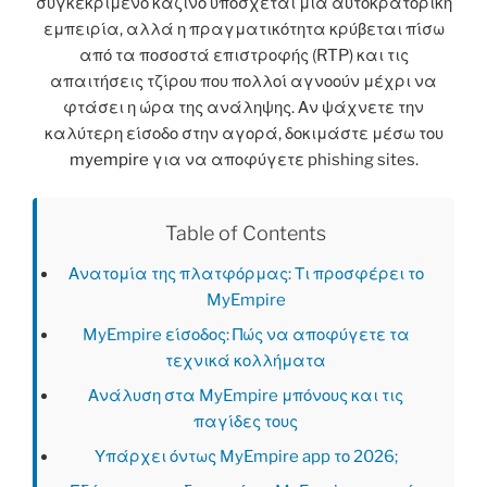
συγκεκριμένο καζίνο υπόσχεται μια αυτοκρατορική
εμπειρία, αλλά η πραγματικότητα κρύβεται πίσω
από τα ποσοστά επιστροφής (RTP) και τις
απαιτήσεις τζίρου που πολλοί αγνοούν μέχρι να
φτάσει η ώρα της ανάληψης. Αν ψάχνετε την
καλύτερη είσοδο στην αγορά, δοκιμάστε μέσω του
myempire
για να αποφύγετε phishing sites.
Table of Contents
Ανατομία της πλατφόρμας: Τι προσφέρει το
MyEmpire
MyEmpire είσοδος: Πώς να αποφύγετε τα
τεχνικά κολλήματα
Ανάλυση στα MyEmpire μπόνους και τις
παγίδες τους
Υπάρχει όντως MyEmpire app το 2026;