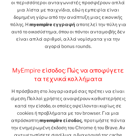
οι περισσότεροι ανταγωνιστές προσφέρουν απλά
μια λίστα με παιχνίδια, εδώ η εμπειρία είναι
δομημένη γύρω από την ανάπτυξη μιας εικονικής
πόλης. Η
myempire εγγραφή
αποτελεί την πύλη για
αυτό το οικοσύστημα, όπου οι πόντοι ανταμοιβής δεν
είναι απλά αριθμοί, αλλά νομίσματα για την
αγορά bonus rounds.
MyEmpire είσοδος: Πώς να αποφύγετε
τα τεχνικά κολλήματα
Η πρόσβαση στο λογαριασμό σας πρέπει να είναι
άμεση. Πολλοί χρήστες αναφέρουν καθυστερήσεις
κατά την είσοδο, οι οποίες οφείλονται κυρίως σε
cookies ή προβλήματα με τον browser. Για μια
απρόσκοπτη
myempire είσοδος
, προτιμήστε πάντα
την ενημερωμένη έκδοση του Chrome ή του Brave. Αν
αντιμετωπίσετε σφάλμα, η διαγραφή της cache