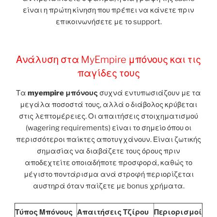
είναι η πρώτη κίνηση που πρέπει να κάνετε πριν
επικοινωνήσετε με το support.
Ανάλυση στα MyEmpire μπόνους και τις
παγίδες τους
Τα
myempire μπόνους
συχνά εντυπωσιάζουν με τα
μεγάλα ποσοστά τους, αλλά ο διάβολος κρύβεται
στις λεπτομέρειες. Οι απαιτήσεις στοιχηματισμού
(wagering requirements) είναι το σημείο όπου οι
περισσότεροι παίκτες αποτυγχάνουν. Είναι ζωτικής
σημασίας να διαβάζετε τους όρους πριν
αποδεχτείτε οποιαδήποτε προσφορά, καθώς το
μέγιστο ποντάρισμα ανά στροφή περιορίζεται
αυστηρά όταν παίζετε με bonus χρήματα.
Τύπος Μπόνους
Απαιτήσεις Τζίρου
Περιορισμοί