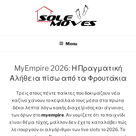
Skip
to
content
SOLE MOVES REMOVALS
Affordable Brighton based removals.
Menu
MyEmpire 2026: Η Πραγματική
Αλήθεια πίσω από τα Φρουτάκια
Τρεις στους πέντε παίκτες που δοκιμάζουν νέα
καζίνο χάνουν το κεφάλαιό τους μέσα στα πρώτα
δέκα λεπτά λόγω κακής διαχείρισης και άγνοιας
των όρων στο
myempire
. Αν νομίζετε ότι το παιχνίδι
είναι θέμα τύχης, μάλλον δεν έχετε καταλάβει πώς
λειτουργούν οι αλγόριθμοι των live slots το 2026. Το