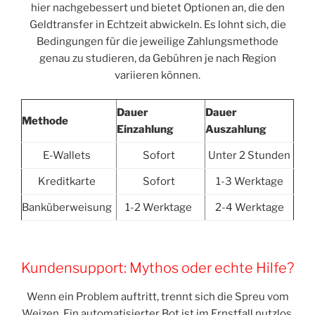
hier nachgebessert und bietet Optionen an, die den
Geldtransfer in Echtzeit abwickeln. Es lohnt sich, die
Bedingungen für die jeweilige Zahlungsmethode
genau zu studieren, da Gebühren je nach Region
variieren können.
Dauer
Dauer
Methode
Einzahlung
Auszahlung
E-Wallets
Sofort
Unter 2 Stunden
Kreditkarte
Sofort
1-3 Werktage
Banküberweisung
1-2 Werktage
2-4 Werktage
Kundensupport: Mythos oder echte Hilfe?
Wenn ein Problem auftritt, trennt sich die Spreu vom
Weizen. Ein automatisierter Bot ist im Ernstfall nutzlos.