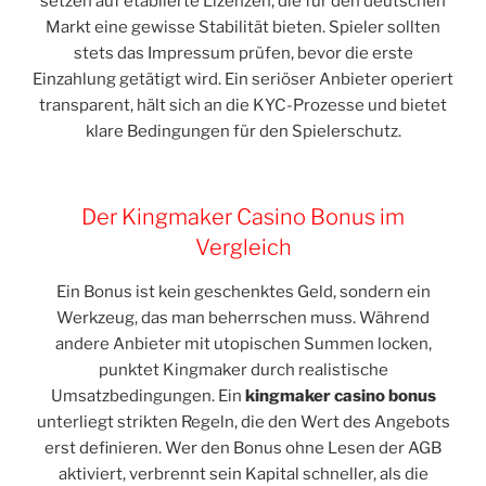
setzen auf etablierte Lizenzen, die für den deutschen
Markt eine gewisse Stabilität bieten. Spieler sollten
stets das Impressum prüfen, bevor die erste
Einzahlung getätigt wird. Ein seriöser Anbieter operiert
transparent, hält sich an die KYC-Prozesse und bietet
klare Bedingungen für den Spielerschutz.
Der Kingmaker Casino Bonus im
Vergleich
Ein Bonus ist kein geschenktes Geld, sondern ein
Werkzeug, das man beherrschen muss. Während
andere Anbieter mit utopischen Summen locken,
punktet Kingmaker durch realistische
Umsatzbedingungen. Ein
kingmaker casino bonus
unterliegt strikten Regeln, die den Wert des Angebots
erst definieren. Wer den Bonus ohne Lesen der AGB
aktiviert, verbrennt sein Kapital schneller, als die