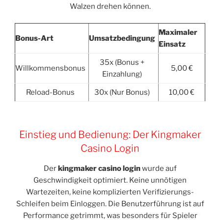
Walzen drehen können.
Maximaler
Bonus-Art
Umsatzbedingung
Einsatz
35x (Bonus +
Willkommensbonus
5,00 €
Einzahlung)
Reload-Bonus
30x (Nur Bonus)
10,00 €
Einstieg und Bedienung: Der Kingmaker
Casino Login
Der
kingmaker casino login
wurde auf
Geschwindigkeit optimiert. Keine unnötigen
Wartezeiten, keine komplizierten Verifizierungs-
Schleifen beim Einloggen. Die Benutzerführung ist auf
Performance getrimmt, was besonders für Spieler