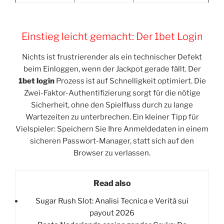
Einstieg leicht gemacht: Der 1bet Login
Nichts ist frustrierender als ein technischer Defekt
beim Einloggen, wenn der Jackpot gerade fällt. Der
1bet login
Prozess ist auf Schnelligkeit optimiert. Die
Zwei-Faktor-Authentifizierung sorgt für die nötige
Sicherheit, ohne den Spielfluss durch zu lange
Wartezeiten zu unterbrechen. Ein kleiner Tipp für
Vielspieler: Speichern Sie Ihre Anmeldedaten in einem
sicheren Passwort-Manager, statt sich auf den
Browser zu verlassen.
Read also
Sugar Rush Slot: Analisi Tecnica e Verità sui
payout 2026