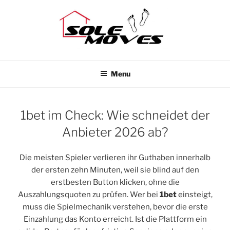
Skip
to
content
SOLE MOVES REMOVALS
Affordable Brighton based removals.
Menu
1bet im Check: Wie schneidet der
Anbieter 2026 ab?
Die meisten Spieler verlieren ihr Guthaben innerhalb
der ersten zehn Minuten, weil sie blind auf den
erstbesten Button klicken, ohne die
Auszahlungsquoten zu prüfen. Wer bei
1bet
einsteigt,
muss die Spielmechanik verstehen, bevor die erste
Einzahlung das Konto erreicht. Ist die Plattform ein