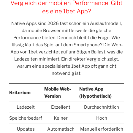
Vergleich der mobilen Performance: Gibt
es eine 1bet App?
Native Apps sind 2026 fast schon ein Auslaufmodell,
da mobile Browser mittlerweile die gleiche
Performance bieten. Dennoch bleibt die Frage: Wie
flüssig läuft das Spiel auf dem Smartphone? Die Web-
App von 1bet verzichtet auf unnötigen Ballast, was die
Ladezeiten minimiert. Ein direkter Vergleich zeigt,
warum eine spezialisierte 1bet App oft gar nicht
notwendig ist.
Mobile Web-
Native App
Kriterium
Version
(Hypothetisch)
Ladezeit
Exzellent
Durchschnittlich
Speicherbedarf
Keiner
Hoch
Updates
Automatisch
Manuell erforderlich